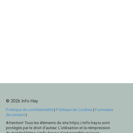
© 2026 Info Hay
Politique de confidentialité
|
Politique de Cookies
|
Formulaire
de contact
|
Attention! Tous les éléments du site https://info-hay.ru sont
protégés par le droit d'auteur. L'utilisation et la réimpression
du matériel https://info-hay.ru/ n'est possible qu'avec