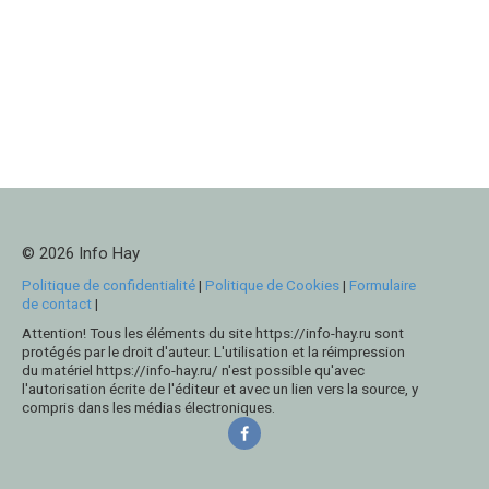
© 2026 Info Hay
Politique de confidentialité
|
Politique de Cookies
|
Formulaire
de contact
|
Attention! Tous les éléments du site https://info-hay.ru sont
protégés par le droit d'auteur. L'utilisation et la réimpression
du matériel https://info-hay.ru/ n'est possible qu'avec
l'autorisation écrite de l'éditeur et avec un lien vers la source, y
compris dans les médias électroniques.