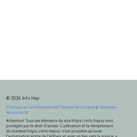
© 2026 Info Hay
Politique de confidentialité
|
Politique de Cookies
|
Formulaire
de contact
|
Attention! Tous les éléments du site https://info-hay.ru sont
protégés par le droit d'auteur. L'utilisation et la réimpression
du matériel https://info-hay.ru/ n'est possible qu'avec
l'autorisation écrite de l'éditeur et avec un lien vers la source, y