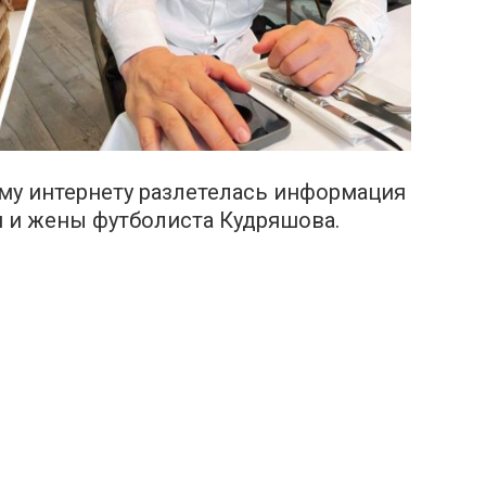
му интернету разлетелась информация
 и жены футболиста Кудряшова.