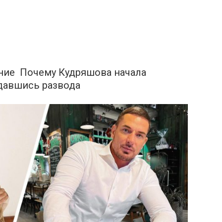
ание Почему Кудряшова начала
ждавшись развода