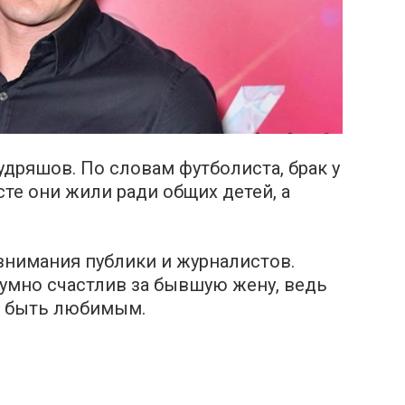
дряшов. По словам футболиста, брак у
сте они жили ради общих детей, а
 внимания публики и журналистов.
зумно счастлив за бывшую жену, ведь
т быть любимым.