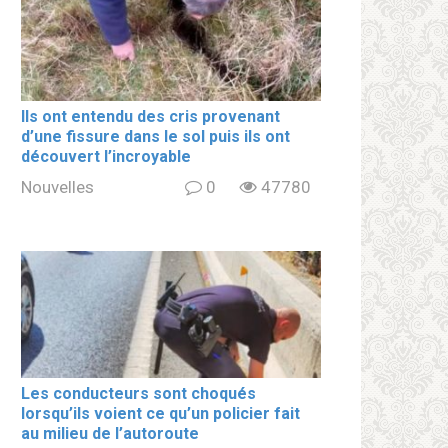
Ils ont entendu des cris provenant
d’une fissure dans le sol puis ils ont
découvert l’incroyable
Nouvelles
0
47780
Les conducteurs sont choqués
lorsqu’ils voient ce qu’un policier fait
au milieu de l’autoroute