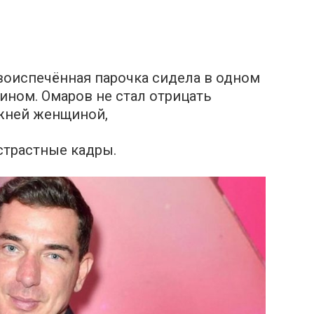
воиспечённая парочка сидела в одном
жином. Омаров не стал отрицать
жней женщиной,
страстные кадры.