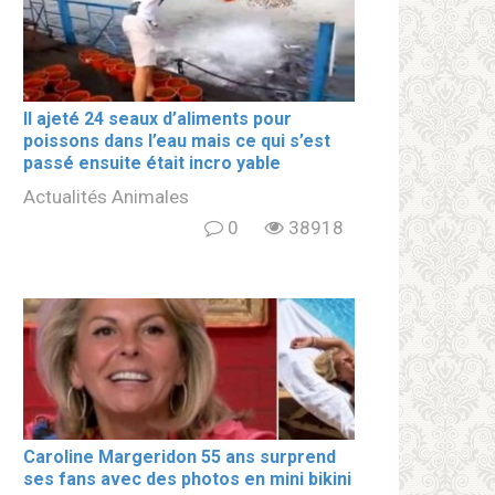
Il ajeté 24 seaux d’aliments pour
poissons dans l’eau mais ce qui s’est
passé ensuite était incro yable
Actualités Animales
0
38918
Caroline Margeridon 55 ans surprend
ses fans avec des photos en mini bikini