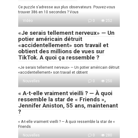
Ce puzzle s’adresse aux plus observateurs. Pouvez-vous
trouver 386 en 10 secondes ? Vous
Vidéo
0
252
«Je serais tellement nerveux» — Un
potier américain détruit
«accidentellement» son travail et
obtient des millions de vues sur
TikTok. A quoi ça ressemble ?
«Je serais tellement nerveux» — Un potier américain détruit
«accidentellement» son travail et obtient
Nouvelles
0
250
« A-t-elle vraiment vieilli ? — À quoi
ressemble la star de « Friends »,
Jennifer Aniston, 55 ans, maintenant
?
« A-t-elle vraiment vieilli ? — À quoi ressemble la star de «
Friends
Nouvelles
0
280