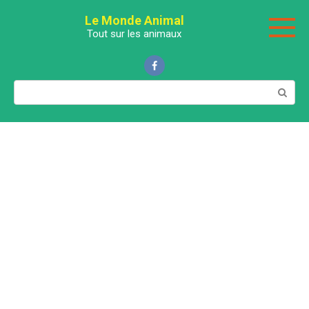
Перейти
Le Monde Animal
к
Tout sur les animaux
контенту
Поиск: