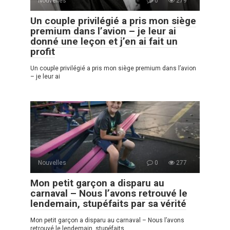
Nouvelles
0
279
Un couple privilégié a pris mon siège
premium dans l’avion – je leur ai
donné une leçon et j’en ai fait un
profit
Un couple privilégié a pris mon siège premium dans l’avion
– je leur ai
Nouvelles
0
277
Mon petit garçon a disparu au
carnaval – Nous l’avons retrouvé le
lendemain, stupéfaits par sa vérité
Mon petit garçon a disparu au carnaval – Nous l’avons
retrouvé le lendemain, stupéfaits