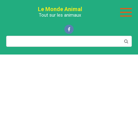
Перейти
Le Monde Animal
к
Tout sur les animaux
контенту
Поиск: