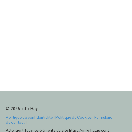
© 2026 Info Hay
Politique de confidentialité
|
Politique de Cookies
|
Formulaire
de contact
|
Attention! Tous les éléments du site https://info-hay.ru sont