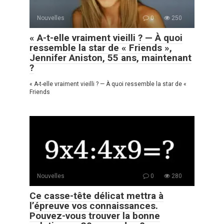
Nouvelles
0
250
« A-t-elle vraiment vieilli ? — À quoi
ressemble la star de « Friends »,
Jennifer Aniston, 55 ans, maintenant
?
« A-t-elle vraiment vieilli ? — À quoi ressemble la star de «
Friends
Nouvelles
0
280
Ce casse-tête délicat mettra à
l’épreuve vos connaissances.
Pouvez-vous trouver la bonne