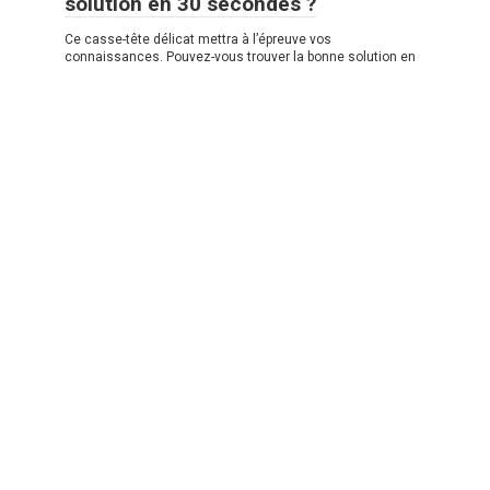
solution en 30 secondes ?
Ce casse-tête délicat mettra à l’épreuve vos
connaissances. Pouvez-vous trouver la bonne solution en