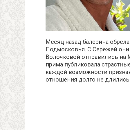
Месяц назад балерина обрела
Подмосковья. С Серёжей они 
Волочковой отправились на М
прима публиковала страстны
каждой возможности признава
отношения долго не длились