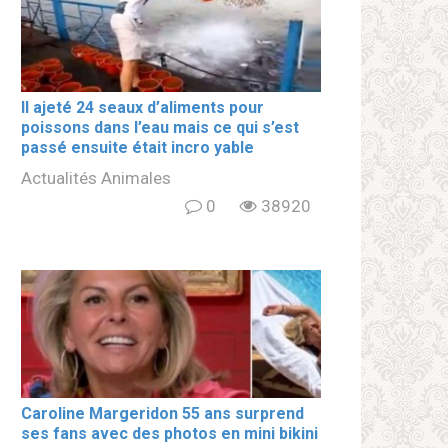
Il ajeté 24 seaux d’aliments pour
poissons dans l’eau mais ce qui s’est
passé ensuite était incro yable
Actualités Animales
0
38920
Caroline Margeridon 55 ans surprend
ses fans avec des photos en mini bikini