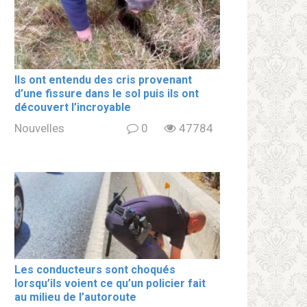
Ils ont entendu des cris provenant
d’une fissure dans le sol puis ils ont
découvert l’incroyable
Nouvelles
0
47784
Les conducteurs sont choqués
lorsqu’ils voient ce qu’un policier fait
au milieu de l’autoroute