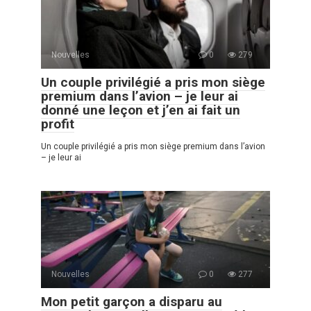
Nouvelles
0
279
Un couple privilégié a pris mon siège
premium dans l’avion – je leur ai
donné une leçon et j’en ai fait un
profit
Un couple privilégié a pris mon siège premium dans l’avion
– je leur ai
Nouvelles
0
277
Mon petit garçon a disparu au