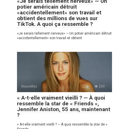
«Je serais tellement nerveux» — Un
potier américain détruit
«accidentellement» son travail et
obtient des millions de vues sur
TikTok. A quoi ça ressemble ?
«Je serais tellement nerveux» — Un potier américain détruit
«accidentellement» son travail et obtient
Nouvelles
0
250
« A-t-elle vraiment vieilli ? — À quoi
ressemble la star de « Friends »,
Jennifer Aniston, 55 ans, maintenant
?
« A-t-elle vraiment vieilli ? — À quoi ressemble la star de «
Friends