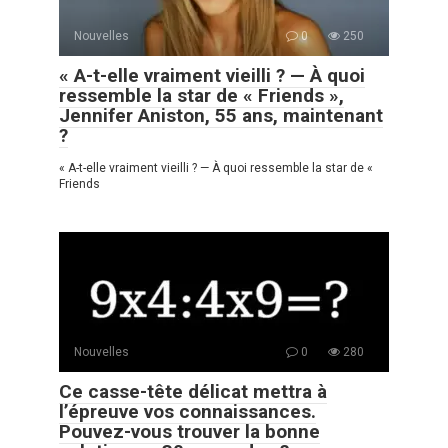
Nouvelles
0
250
« A-t-elle vraiment vieilli ? — À quoi
ressemble la star de « Friends »,
Jennifer Aniston, 55 ans, maintenant
?
« A-t-elle vraiment vieilli ? — À quoi ressemble la star de «
Friends
Nouvelles
0
280
Ce casse-tête délicat mettra à
l’épreuve vos connaissances.
Pouvez-vous trouver la bonne