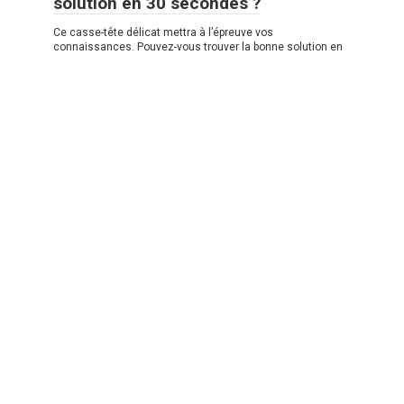
solution en 30 secondes ?
Ce casse-tête délicat mettra à l’épreuve vos
connaissances. Pouvez-vous trouver la bonne solution en