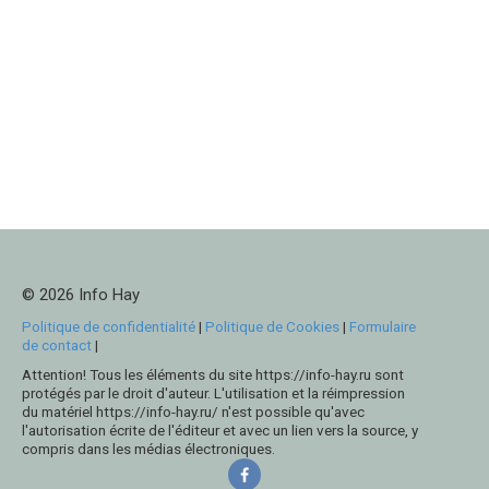
© 2026 Info Hay
Politique de confidentialité
|
Politique de Cookies
|
Formulaire
de contact
|
Attention! Tous les éléments du site https://info-hay.ru sont
protégés par le droit d'auteur. L'utilisation et la réimpression
du matériel https://info-hay.ru/ n'est possible qu'avec
l'autorisation écrite de l'éditeur et avec un lien vers la source, y
compris dans les médias électroniques.