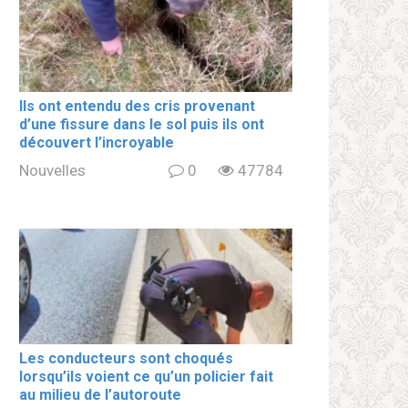
Ils ont entendu des cris provenant
d’une fissure dans le sol puis ils ont
découvert l’incroyable
Nouvelles
0
47784
Les conducteurs sont choqués
lorsqu’ils voient ce qu’un policier fait
au milieu de l’autoroute