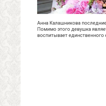
Анна Калашникова последние
Помимо этого девушка являе
воспитывает единственного 