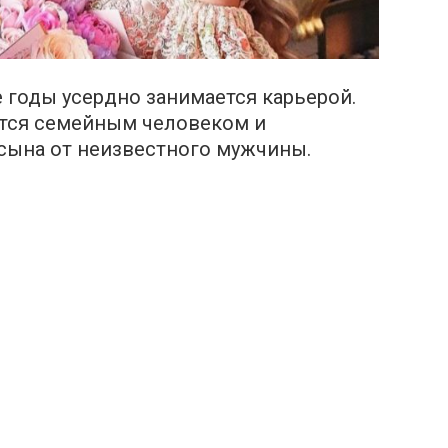
 годы усердно занимается карьерой.
тся семейным человеком и
сына от неизвестного мужчины.