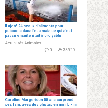
Il ajeté 24 seaux d’aliments pour
poissons dans l’eau mais ce qui s’est
passé ensuite était incro yable
Actualités Animales
0
38920
Caroline Margeridon 55 ans surprend
ses fans avec des photos en mini bikini