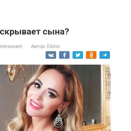
скрывает сына?
ntéressant
Автор:
Editor