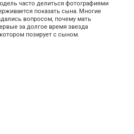
модель часто делиться фотографиями
держивается показать сына. Многие
дались вопросом, почему мать
первые за долгое время звезда
 котором позирует с сыном.