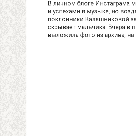
В личном блоге Инстаграма 
и успехами в музыке, но воз
поклонники Калашниковой за
скрывает мальчика. Вчера в 
выложила фото из архива, на