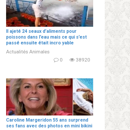
Il ajeté 24 seaux d’aliments pour
poissons dans l’eau mais ce qui s’est
passé ensuite était incro yable
Actualités Animales
0
38920
Caroline Margeridon 55 ans surprend
ses fans avec des photos en mini bikini