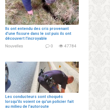
Ils ont entendu des cris provenant
d’une fissure dans le sol puis ils ont
découvert l’incroyable
Nouvelles
0
47784
Les conducteurs sont choqués
lorsqu’ils voient ce qu’un policier fait
au milieu de l’autoroute