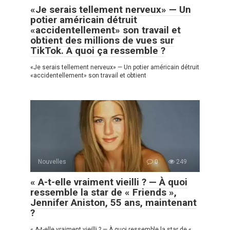
«Je serais tellement nerveux» — Un
potier américain détruit
«accidentellement» son travail et
obtient des millions de vues sur
TikTok. A quoi ça ressemble ?
«Je serais tellement nerveux» — Un potier américain détruit
«accidentellement» son travail et obtient
Nouvelles
0
249
« A-t-elle vraiment vieilli ? — À quoi
ressemble la star de « Friends »,
Jennifer Aniston, 55 ans, maintenant
?
« A-t-elle vraiment vieilli ? — À quoi ressemble la star de «