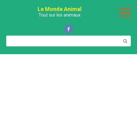
Перейти
Le Monde Animal
к
Tout sur les animaux
контенту
Поиск: