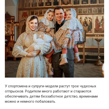
У спортсмена и супруги-модели растут трое чудесных
отпрысков. Родители много работают и стараются
обеспечивать детям беззаботное детство, временами
можно и немного побаловать.