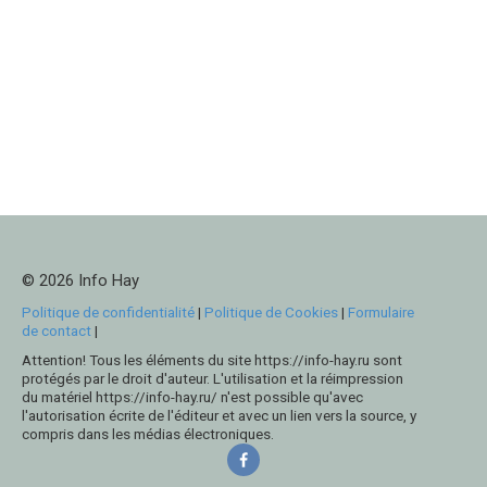
© 2026 Info Hay
Politique de confidentialité
|
Politique de Cookies
|
Formulaire
de contact
|
Attention! Tous les éléments du site https://info-hay.ru sont
protégés par le droit d'auteur. L'utilisation et la réimpression
du matériel https://info-hay.ru/ n'est possible qu'avec
l'autorisation écrite de l'éditeur et avec un lien vers la source, y
compris dans les médias électroniques.