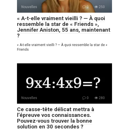
Nouvelles
0
250
« A-t-elle vraiment vieilli ? — À quoi
ressemble la star de « Friends »,
Jennifer Aniston, 55 ans, maintenant
?
« A-t-elle vraiment vieilli ? — À quoi ressemble la star de «
Friends
Nouvelles
0
280
Ce casse-tête délicat mettra à
l’épreuve vos connaissances.
Pouvez-vous trouver la bonne
solution en 30 secondes ?