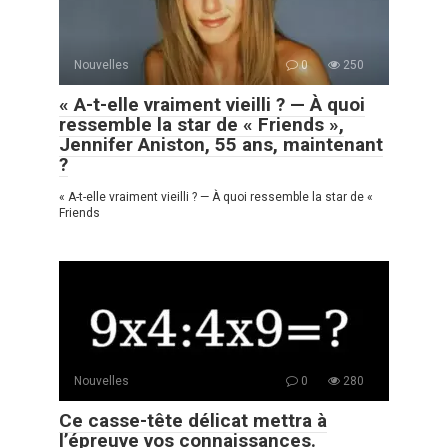
Nouvelles
0
250
« A-t-elle vraiment vieilli ? — À quoi
ressemble la star de « Friends »,
Jennifer Aniston, 55 ans, maintenant
?
« A-t-elle vraiment vieilli ? — À quoi ressemble la star de «
Friends
Nouvelles
0
280
Ce casse-tête délicat mettra à
l’épreuve vos connaissances.