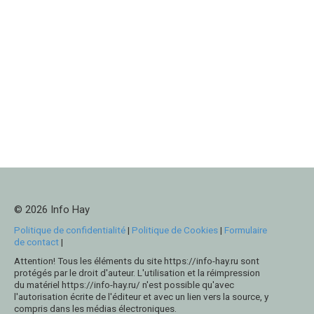
© 2026 Info Hay
Politique de confidentialité
|
Politique de Cookies
|
Formulaire
de contact
|
Attention! Tous les éléments du site https://info-hay.ru sont
protégés par le droit d'auteur. L'utilisation et la réimpression
du matériel https://info-hay.ru/ n'est possible qu'avec
l'autorisation écrite de l'éditeur et avec un lien vers la source, y
compris dans les médias électroniques.