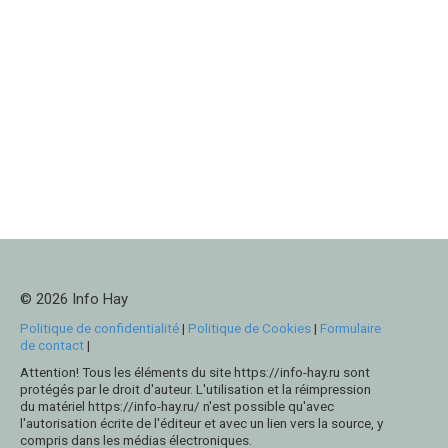
© 2026 Info Hay
Politique de confidentialité
|
Politique de Cookies
|
Formulaire
de contact
|
Attention! Tous les éléments du site https://info-hay.ru sont
protégés par le droit d'auteur. L'utilisation et la réimpression
du matériel https://info-hay.ru/ n'est possible qu'avec
l'autorisation écrite de l'éditeur et avec un lien vers la source, y
compris dans les médias électroniques.