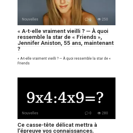
Nouvelles
0
250
« A-t-elle vraiment vieilli ? — À quoi
ressemble la star de « Friends »,
Jennifer Aniston, 55 ans, maintenant
?
« A-t-elle vraiment vieilli ? — À quoi ressemble la star de «
Friends
Nouvelles
0
280
Ce casse-tête délicat mettra à
l’épreuve vos connaissances.