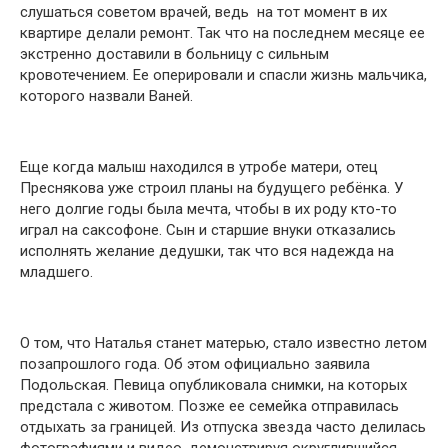
слушаться советом врачей, ведь на тот момент в их
квартире делали ремонт. Так что на последнем месяце ее
экстренно доставили в больницу с сильным
кровотечением. Ее оперировали и спасли жизнь мальчика,
которого назвали Ваней.
Еще когда малыш находился в утробе матери, отец
Преснякова уже строил планы на будущего ребёнка. У
него долгие годы была мечта, чтобы в их роду кто-то
играл на саксофоне. Сын и старшие внуки отказались
исполнять желание дедушки, так что вся надежда на
младшего.
О том, что Наталья станет матерью, стало известно летом
позапрошлого года. Об этом официально заявила
Подольская. Певица опубликовала снимки, на которых
предстала с животом. Позже ее семейка отправилась
отдыхать за границей. Из отпуска звезда часто делилась
фотографиями и видео, демонстрируя округлившийся