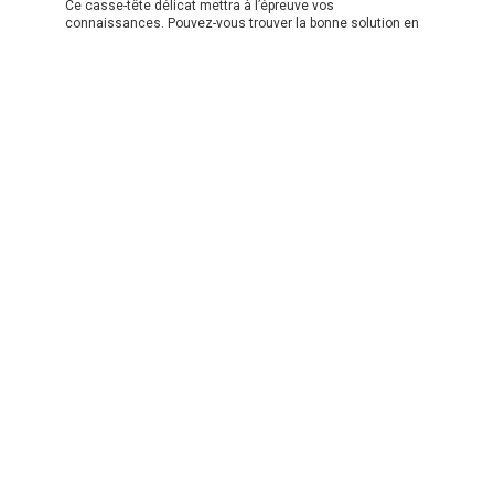
Ce casse-tête délicat mettra à l’épreuve vos
connaissances. Pouvez-vous trouver la bonne solution en