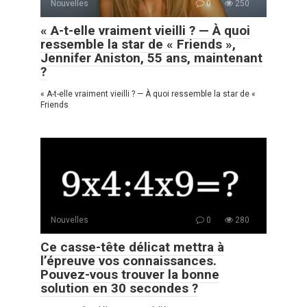
Nouvelles
0
250
« A-t-elle vraiment vieilli ? — À quoi
ressemble la star de « Friends »,
Jennifer Aniston, 55 ans, maintenant
?
« A-t-elle vraiment vieilli ? — À quoi ressemble la star de «
Friends
Nouvelles
0
280
Ce casse-tête délicat mettra à
l’épreuve vos connaissances.
Pouvez-vous trouver la bonne
solution en 30 secondes ?