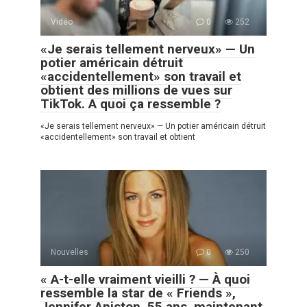
Vidéo
0
252
«Je serais tellement nerveux» — Un
potier américain détruit
«accidentellement» son travail et
obtient des millions de vues sur
TikTok. A quoi ça ressemble ?
«Je serais tellement nerveux» — Un potier américain détruit
«accidentellement» son travail et obtient
Nouvelles
0
250
« A-t-elle vraiment vieilli ? — À quoi
ressemble la star de « Friends »,
Jennifer Aniston, 55 ans, maintenant