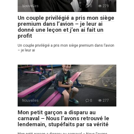
Nouvelles
0
279
Un couple privilégié a pris mon siège
premium dans l’avion – je leur ai
donné une leçon et j’en ai fait un
profit
Un couple privilégié a pris mon siège premium dans l’avion
– je leur ai
Nouvelles
0
277
Mon petit garçon a disparu au
carnaval – Nous l’avons retrouvé le
lendemain, stupéfaits par sa vérité
Mon petit garçon a disparu au carnaval – Nous l’avons