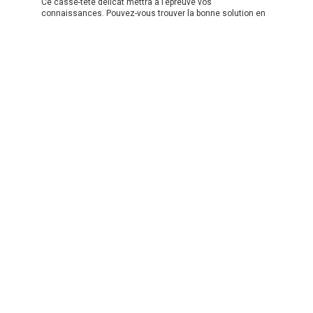
Ce casse-tête délicat mettra à l’épreuve vos
connaissances. Pouvez-vous trouver la bonne solution en