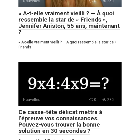
Nouvelles
0
250
« A-t-elle vraiment vieilli ? — À quoi
ressemble la star de « Friends »,
Jennifer Aniston, 55 ans, maintenant
?
« A-t-elle vraiment vieilli ? — À quoi ressemble la star de «
Friends
Nouvelles
0
280
Ce casse-tête délicat mettra à
l’épreuve vos connaissances.
Pouvez-vous trouver la bonne
solution en 30 secondes ?