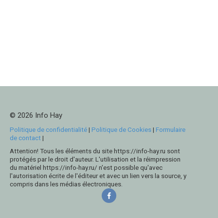
© 2026 Info Hay
Politique de confidentialité
|
Politique de Cookies
|
Formulaire
de contact
|
Attention! Tous les éléments du site https://info-hay.ru sont
protégés par le droit d'auteur. L'utilisation et la réimpression
du matériel https://info-hay.ru/ n'est possible qu'avec
l'autorisation écrite de l'éditeur et avec un lien vers la source, y
compris dans les médias électroniques.