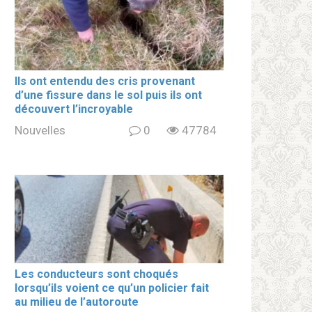
Ils ont entendu des cris provenant
d’une fissure dans le sol puis ils ont
découvert l’incroyable
Nouvelles
0
47784
Les conducteurs sont choqués
lorsqu’ils voient ce qu’un policier fait
au milieu de l’autoroute