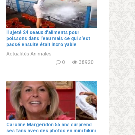
Il ajeté 24 seaux d’aliments pour
poissons dans l’eau mais ce qui s’est
passé ensuite était incro yable
Actualités Animales
0
38920
Caroline Margeridon 55 ans surprend
ses fans avec des photos en mini bikini