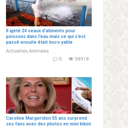
Il ajeté 24 seaux d’aliments pour
poissons dans l’eau mais ce qui s’est
passé ensuite était incro yable
Actualités Animales
0
38918
Caroline Margeridon 55 ans surprend
ses fans avec des photos en mini bikini