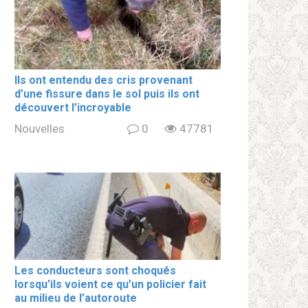
Ils ont entendu des cris provenant
d’une fissure dans le sol puis ils ont
découvert l’incroyable
Nouvelles
0
47781
Les conducteurs sont choqués
lorsqu’ils voient ce qu’un policier fait
au milieu de l’autoroute