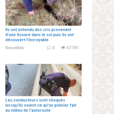
Ils ont entendu des cris provenant
d’une fissure dans le sol puis ils ont
découvert l’incroyable
Nouvelles
0
47781
Les conducteurs sont choqués
lorsqu’ils voient ce qu’un policier fait
au milieu de l’autoroute