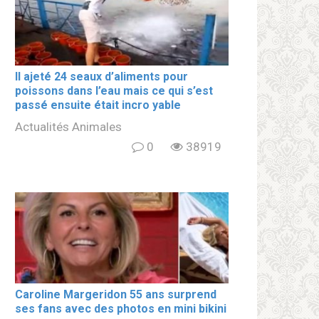
Il ajeté 24 seaux d’aliments pour
poissons dans l’eau mais ce qui s’est
passé ensuite était incro yable
Actualités Animales
0
38919
Caroline Margeridon 55 ans surprend
ses fans avec des photos en mini bikini